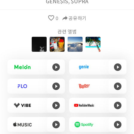
GENE$IS
,
$UPRA
favorite_border
0
reply
공유하기
관련 앨범