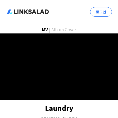
로그인
MV
|
Album Cover
Laundry