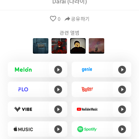
Darai (다라이)
favorite_border
0
reply
공유하기
관련 앨범