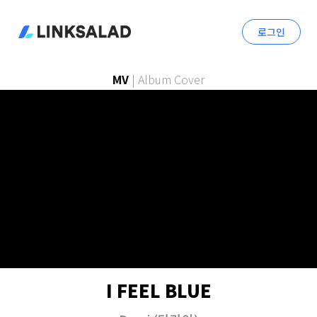
로그인
MV
|
Album Cover
I FEEL BLUE