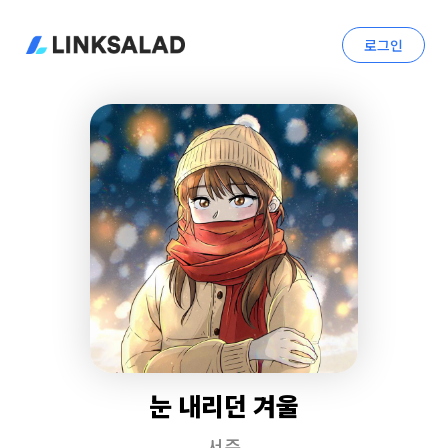
로그인
눈 내리던 겨울
서준