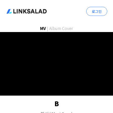
로그인
MV
|
Album Cover
B