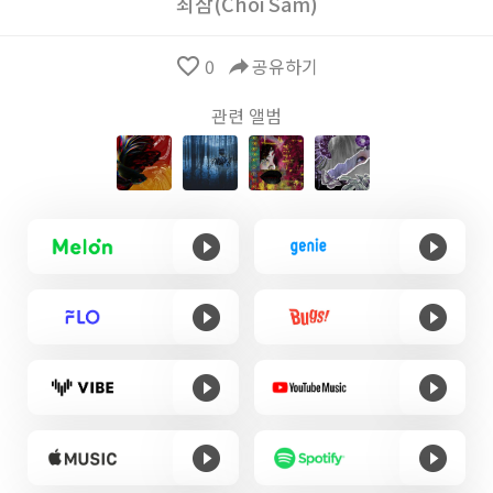
최삼(Choi Sam)
favorite_border
0
reply
공유하기
관련 앨범