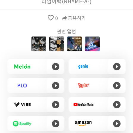
라임어택(RHYME-A-)
favorite_border
0
reply
공유하기
관련 앨범