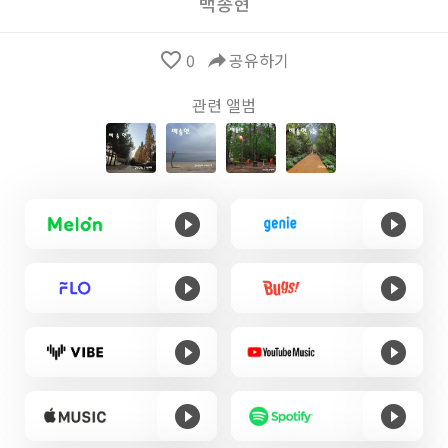
백송현
favorite_border
0
reply
공유하기
관련 앨범