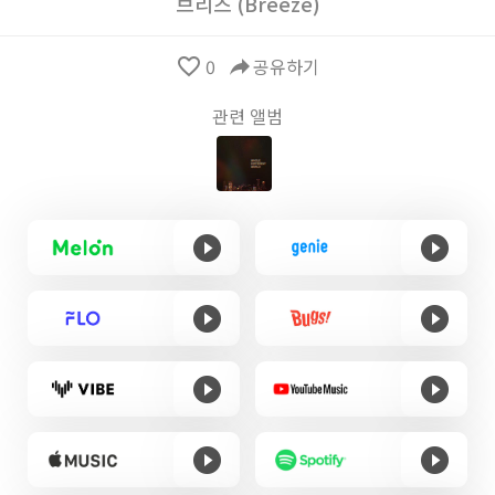
브리즈 (Breeze)
favorite_border
0
reply
공유하기
관련 앨범