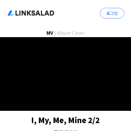
로그인
MV
|
Album Cover
I, My, Me, Mine 2/2