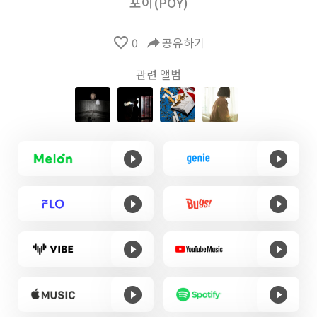
포이(POY)
favorite_border
0
reply
공유하기
관련 앨범