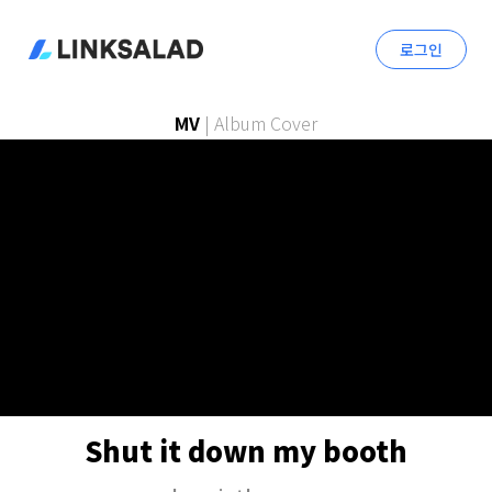
로그인
MV
|
Album Cover
Shut it down my booth