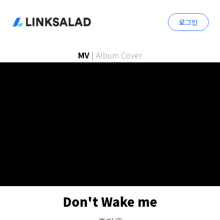
로그인
MV
|
Album Cover
Don't Wake me