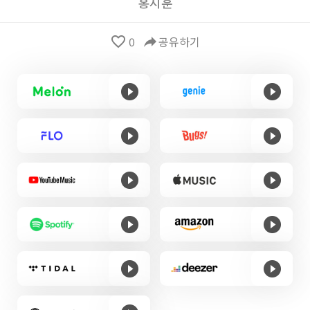
홍지훈
favorite_border
0
reply
공유하기