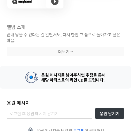
앨범 소개
끝내 닿을 수 없다는 걸 알면서도, 다시 한번 그 품으로 돌아가고 싶은
마음.
구름 사이로 날아오르고 싶지만 떨어져 내릴 수밖에 없는 무력함.
더보기
그 사이에서 피어나는 그리움과 집착, 그리고 포기하지 못하는 마음을
노래한다.
Don’t Wake Me 는 누군가의 시간 속에 여전히 살아가고 싶은 마음,
응원 메시지를 남겨주시면 추첨을 통해
잠에서 깨지 않기 위해 버티는 꿈 같은 감정을 가장 섬세한 순간으로 포
해당 아티스트의 싸인 CD를 드립니다.
착한 곡이다.
응원 메시지
[CREDIT]
응원 남기기
Lyrics by 홍지훈
Composed by 홍지훈 , DEEPBLUE
Arranged by DEEPBLUE , MIRO
응원 메시지를 보려면
로그인
이 필요해요.