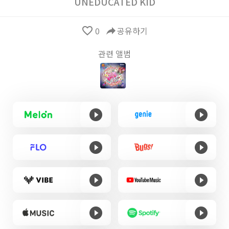
UNEDUCATED KID
favorite_border
0
reply
공유하기
관련 앨범