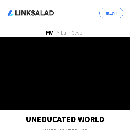
로그인
MV
|
Album Cover
UNEDUCATED WORLD