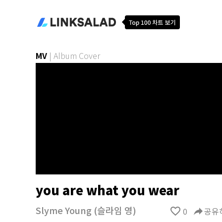
MV
|
Album Cover
you are what you wear
Slyme Young (슬라임 영)
favorite_border
0
reply
공유