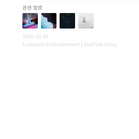
관련 앨범
2020-10-30
Luminant Entertainment | KimFine Stroy