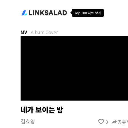
MV
|
Album Cover
네가 보이는 밤
김효영
favorite_border
0
reply
공유