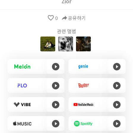
Zior
favorite_border
0
reply
공유하기
관련 앨범