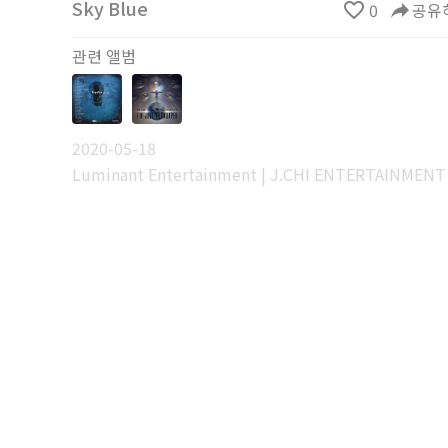
Sky Blue
favorite_border
0
reply
공유
관련 앨범
2020-05-18
Luminant Entertainment | J.CHI ENTERTAINMENT