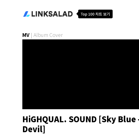
MV
|
Album Cover
HiGHQUAL. SOUND [Sky Blue 
Devil]