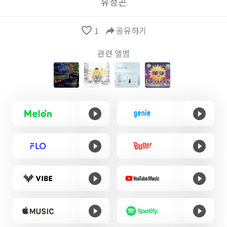
유정곤
favorite_border
1
reply
공유하기
관련 앨범