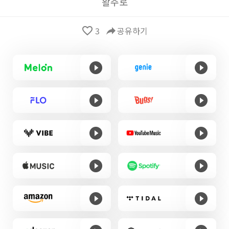
활주로
favorite_border
3
reply
공유하기