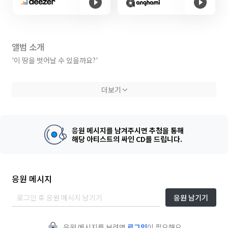
앨범 소개
'이 땅을 벗어날 수 있을까요?'
하늘을 자유롭게 날고 싶어하던 인류의 물음에, 한국항공대 캠퍼스밴드
더보기
'활주로'가 위로를 건넨다.
2020년, 유례없던 전염병이 전 세계를 뒤덮었을 때, 항공대 학생들은
실의에 가득 찼다. 항공 산업의 길이 꽉 막힌 것만 같았다. 꿈을 가지고
응원 메시지를 남겨주시면 추첨을 통해
입학했던 20학번 새내기, 활주로 54기는 그렇게 제대로 된 무대에도 한
해당 아티스트의 싸인 CD를 드립니다.
번 오르지 못했다.
대신 이들은 자작곡을 만들었다. 54기의 기장(리더)이었던 프런트맨 권
순우의 가사 없던 데모부터 시작하여, 54기 키보디스트 장규민의 작사,
응원 메시지
그리고 여러 번의 합주와 편곡을 거쳐 곡을 완성했다. 하지만 끝날 줄 모
르는 전염병에 그들은 이 곡으로 겨우 단 한 번의 무대만 오르고 흩어졌
응원 남기기
다.
2024년, 활주로 멤버들은 다시 한번 의기투합하여 '파랗게도'를 발매
응원 메시지를 보려면
로그인
이 필요해요.