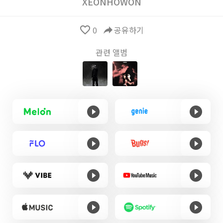
XEONHOWON
favorite_border
0
reply
공유하기
관련 앨범