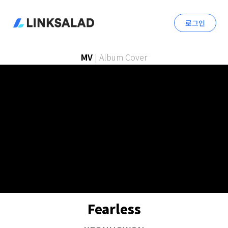
로그인
MV
|
Album Cover
Fearless