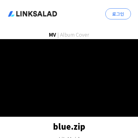
로그인
MV
|
Album Cover
blue.zip