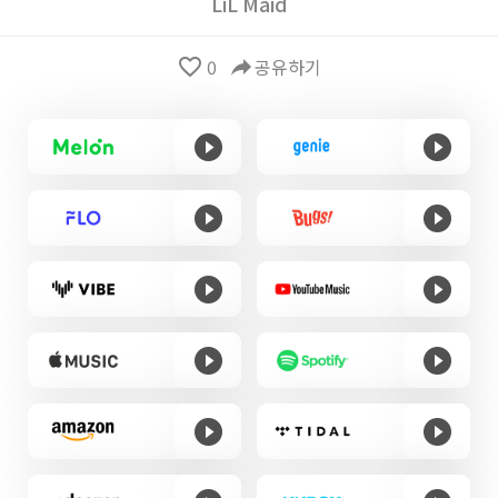
LiL Maid
favorite_border
0
reply
공유하기