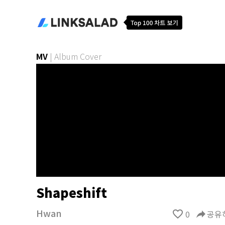
MV
|
Album Cover
Shapeshift
Hwan
favorite_border
0
reply
공유