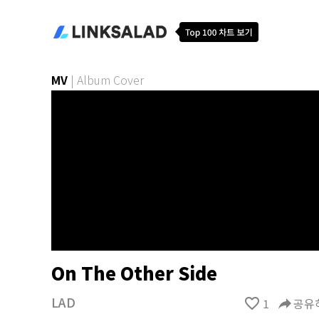
MV
|
Album Cover
On The Other Side
LAD
favorite_border
1
reply
공유