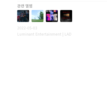
관련 앨범
2022-05-03
Luminant Entertainment | LAD