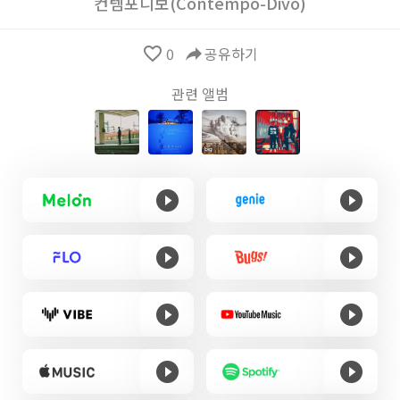
컨템포디보(Contempo-Divo)
favorite_border
0
reply
공유하기
관련 앨범