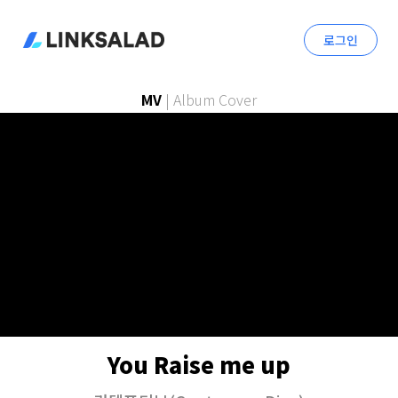
로그인
MV
|
Album Cover
You Raise me up