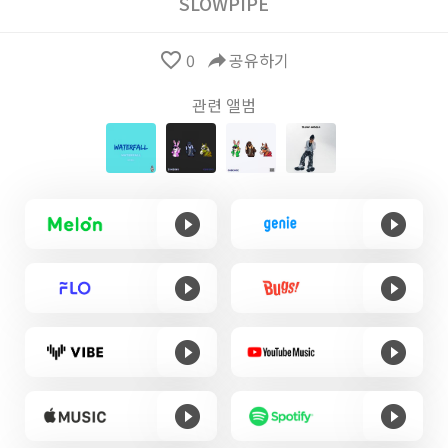
SLOWPIPE
favorite_border
0
reply
공유하기
관련 앨범