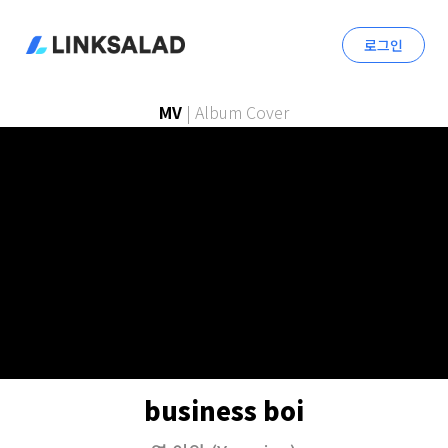
로그인
MV
|
Album Cover
business boi