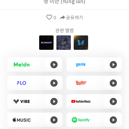
영 이안 (Yung ian)
favorite_border
0
reply
공유하기
관련 앨범