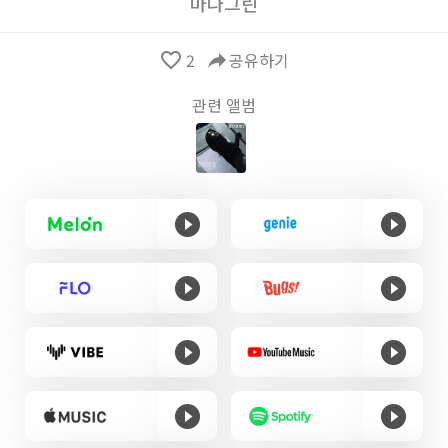
마나그린
favorite_border
2
reply
공유하기
관련 앨범