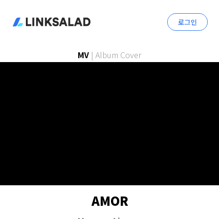
로그인
MV
|
Album Cover
AMOR