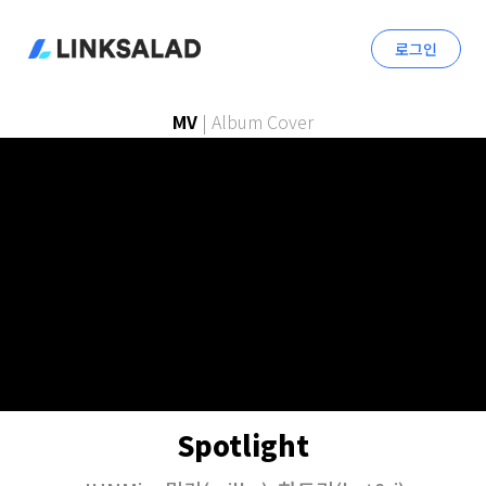
로그인
MV
|
Album Cover
Spotlight