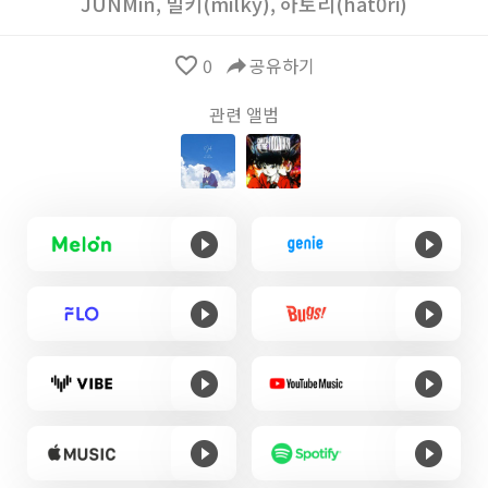
JUNMin
,
밀키(milky)
,
하토리(hat0ri)
favorite_border
0
reply
공유하기
관련 앨범