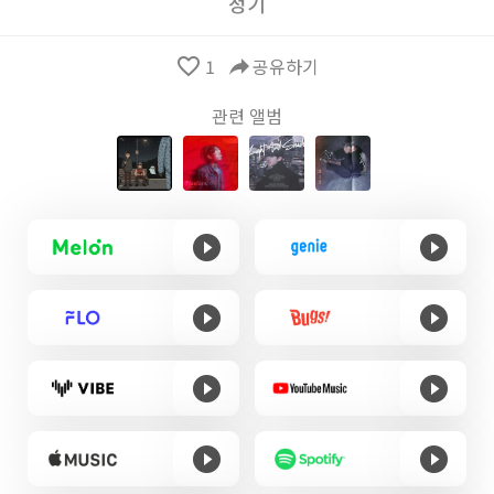
정기
favorite_border
1
reply
공유하기
관련 앨범