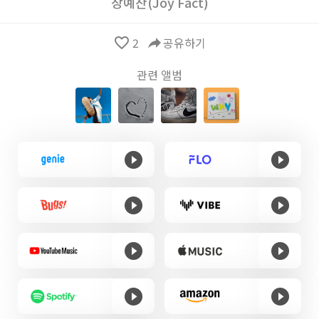
장예찬(Joy Fact)
favorite_border
2
reply
공유하기
관련 앨범