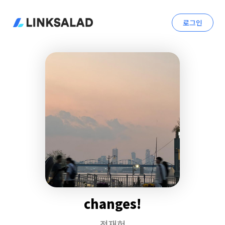
로그인
changes!
정재헌