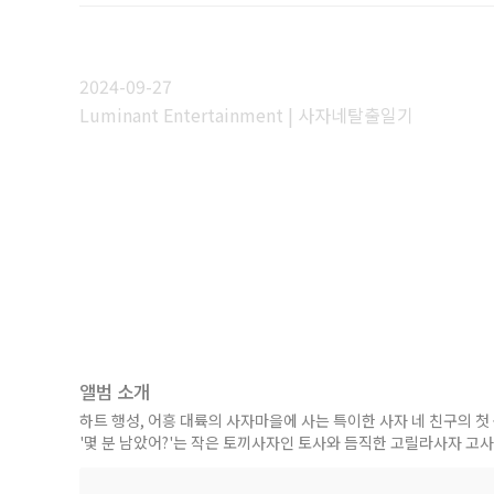
2024-09-27
Luminant Entertainment | 사자네탈출일기
앨범 소개
하트 행성, 어흥 대륙의 사자마을에 사는 특이한 사자 네 친구의 첫 
'몇 분 남았어?'는 작은 토끼사자인 토사와 듬직한 고릴라사자 고
빨리 바다카페에 가고 싶어 몇 분이 남았냐고 연달아 질문하는 토사
고사의 매력을 느끼실 수 있습니다.