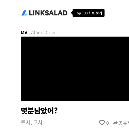
MV
|
Album Cover
몇분남았어?
토사
,
고사
favorite_border
0
reply
공유