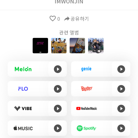
IMWONJIN
favorite_border
0
reply
공유하기
관련 앨범