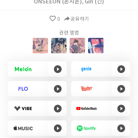
ONSEEON (온시온)
,
Gin (긴)
favorite_border
0
reply
공유하기
관련 앨범