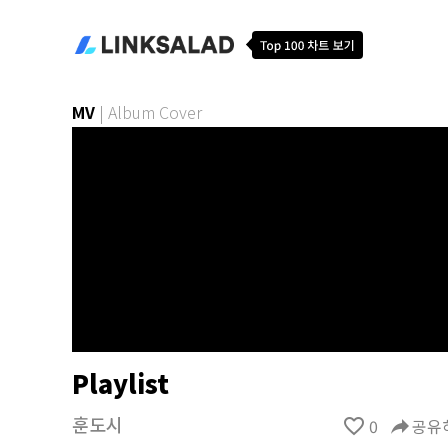
MV
|
Album Cover
Playlist
훈도시
favorite_border
0
reply
공유