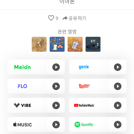
이아론
favorite_border
9
reply
공유하기
관련 앨범