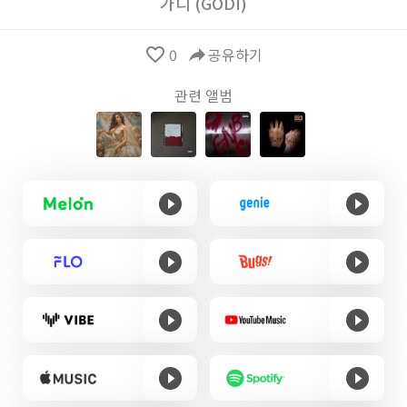
가디 (GODI)
favorite_border
0
reply
공유하기
관련 앨범