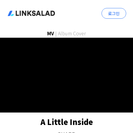
로그인
MV
|
Album Cover
A Little Inside