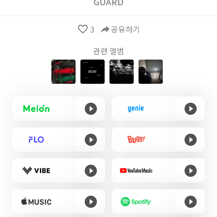
GUARD
favorite_border
3
reply
공유하기
관련 앨범