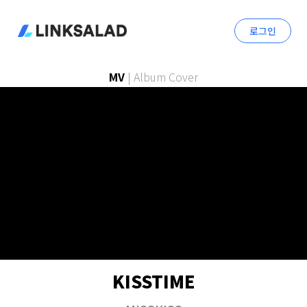
로그인
MV
|
Album Cover
KISSTIME