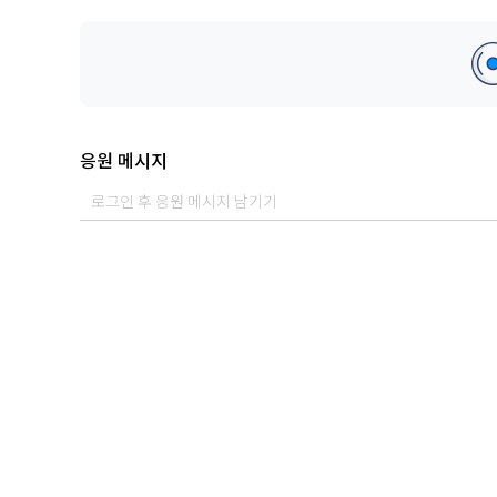
Composed by 서준, Cloudybay, JUNGGWAN, Makewin
Arranged by JUNGGWAN
Lyrics by 서준, Cloudybay
Prod. JUNGGWAN
Mix Mastered by Makewin @makewin_
응원 메시지