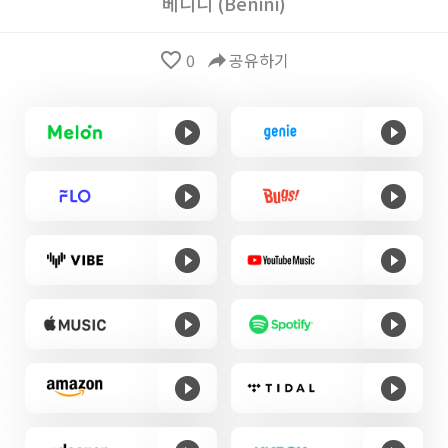
베니니 (Benini)
favorite_border
0
reply
공유하기