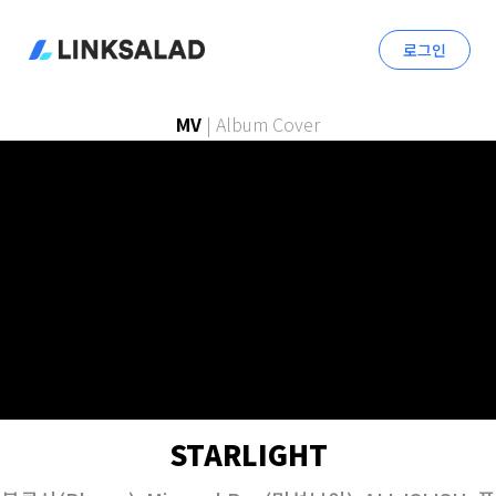
로그인
MV
|
Album Cover
STARLIGHT