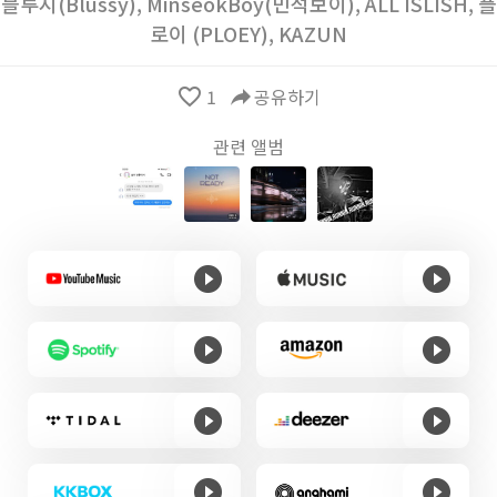
블루시(Blussy)
,
MinseokBoy(민석보이)
,
ALL ISLISH
,
플
로이 (PLOEY)
,
KAZUN
favorite_border
1
reply
공유하기
관련 앨범