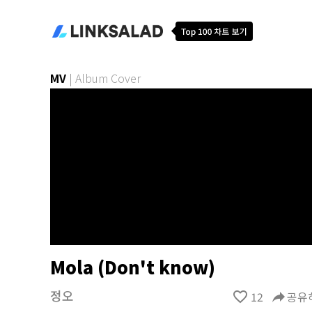
MV
|
Album Cover
Mola (Don't know)
정오
favorite_border
12
reply
공유