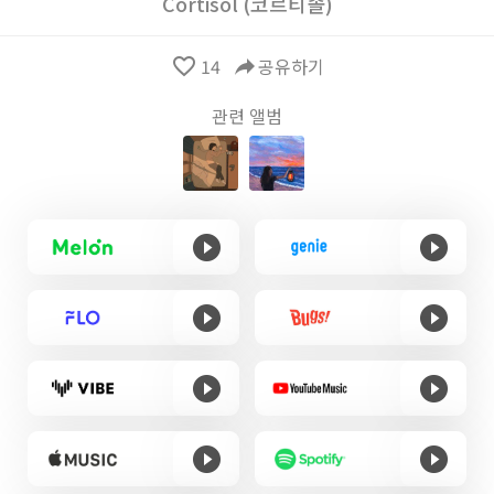
Cortisol (코르티솔)
favorite_border
14
reply
공유하기
관련 앨범