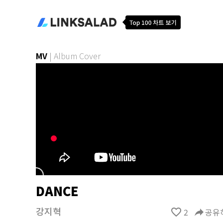
MV
|
Album Cover
DANCE
강지혁
favorite_border
2
reply
공유