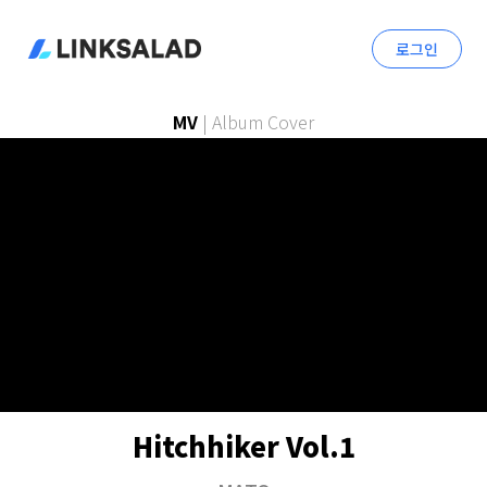
로그인
MV
|
Album Cover
Hitchhiker Vol.1