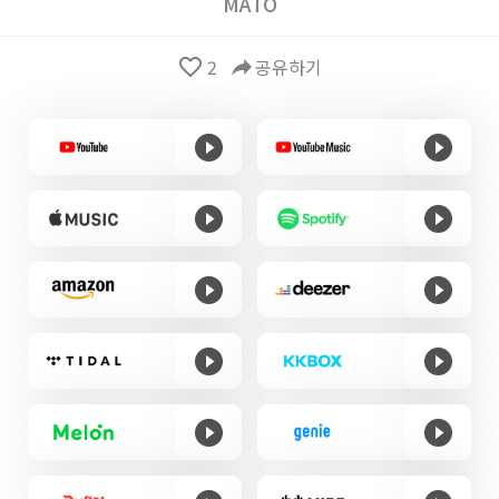
MATO
favorite_border
2
reply
공유하기