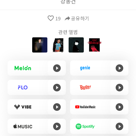
강동건
favorite_border
19
reply
공유하기
관련 앨범