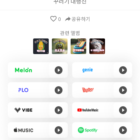
꾸러기 대행진
favorite_border
0
reply
공유하기
관련 앨범