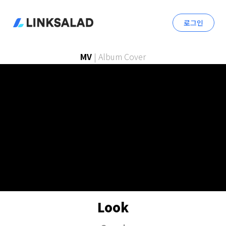
로그인
MV
|
Album Cover
Look