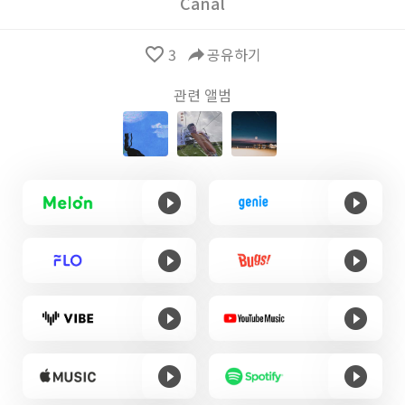
Canal
favorite_border
3
reply
공유하기
관련 앨범