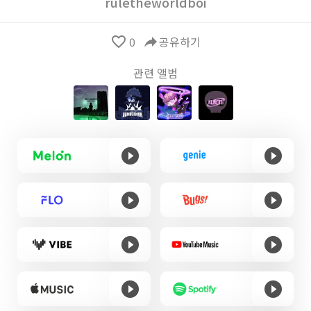
ruletheworldboi
favorite_border
0
reply
공유하기
관련 앨범