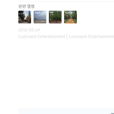
관련 앨범
2010-05-14
Luminant Entertainment | Luminant Entertainmen