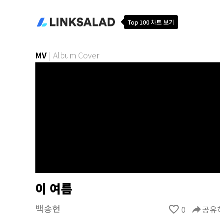
MV
|
Album Cover
이 여름
백송현
favorite_border
0
reply
공유